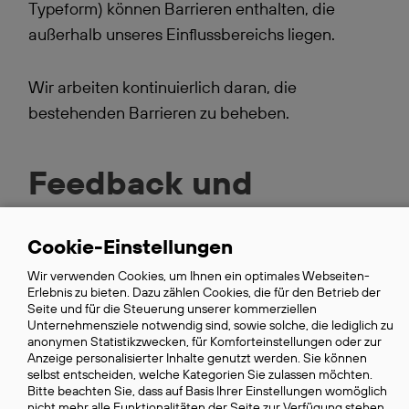
Typeform) können Barrieren enthalten, die
außerhalb unseres Einflussbereichs liegen.
Wir arbeiten kontinuierlich daran, die
bestehenden Barrieren zu beheben.
Feedback und
Kontaktangaben
Cookie-Einstellungen
Use
Wenn Ihnen Barrieren auffallen, die Sie bei der
Wir verwenden Cookies, um Ihnen ein optimales Webseiten-
of
Erlebnis zu bieten. Dazu zählen Cookies, die für den Betrieb der
Nutzung unserer Website behindern, nehmen
personal
Seite und für die Steuerung unserer kommerziellen
Sie bitte
Kontakt
mit uns auf:
Unternehmensziele notwendig sind, sowie solche, die lediglich zu
data
anonymen Statistikzwecken, für Komforteinstellungen oder zur
Anzeige personalisierter Inhalte genutzt werden. Sie können
and
CloudNow GmbH
selbst entscheiden, welche Kategorien Sie zulassen möchten.
cookies
Bitte beachten Sie, dass auf Basis Ihrer Einstellungen womöglich
Kaiser Josef Platz 52
nicht mehr alle Funktionalitäten der Seite zur Verfügung stehen.