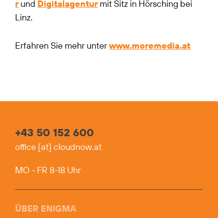
r
und
Digitalagentur
mit Sitz in Hörsching bei
Linz.
Erfahren Sie mehr unter
www.moremedia.at
+43 50 152 600
office
[at]
cloudnow.at
MO - FR 8-18 Uhr
ÜBER ENIGMA