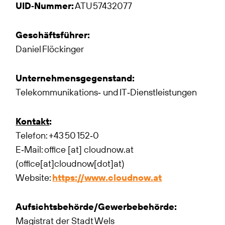
UID‑Nummer:
ATU 57432077
Geschäftsführer:
Daniel Flöckinger
Unternehmensgegenstand:
Telekommunikations‑ und IT‑Dienstleistungen
Kontakt
:
Telefon: +43 50 152‑0
E‑Mail:
office
[at]
cloudnow.at
(office[at]cloudnow[dot]at)
Website:
https://www.cloudnow.at
Aufsichtsbehörde/Gewerbebehörde:
Magistrat der Stadt Wels