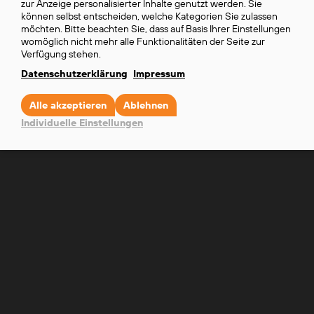
zur Anzeige personalisierter Inhalte genutzt werden. Sie
and
Erfahren Sie mehr über unser
können selbst entscheiden, welche Kategorien Sie zulassen
cookies
möchten. Bitte beachten Sie, dass auf Basis Ihrer Einstellungen
Partnernetzwerk und wie Sie Teil davon
womöglich nicht mehr alle Funktionalitäten der Seite zur
werden können.
Verfügung stehen.
Datenschutzerklärung
Impressum
PARTNER NETZWERK
Alle akzeptieren
Ablehnen
Individuelle Einstellungen
JETZT PARTNER WERDEN