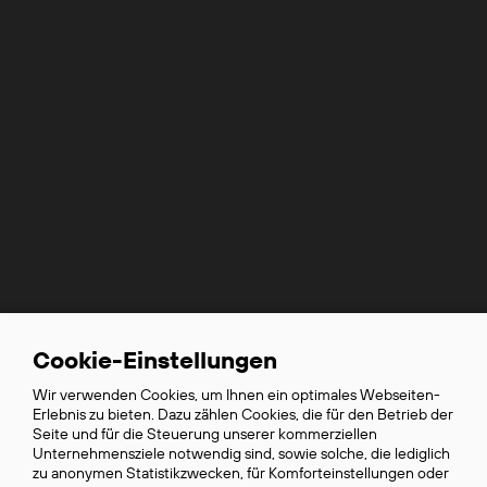
Cookie-Einstellungen
Partner von
Use
Wir verwenden Cookies, um Ihnen ein optimales Webseiten-
of
Erlebnis zu bieten. Dazu zählen Cookies, die für den Betrieb der
ENIGMA
personal
Seite und für die Steuerung unserer kommerziellen
Unternehmensziele notwendig sind, sowie solche, die lediglich
data
zu anonymen Statistikzwecken, für Komforteinstellungen oder