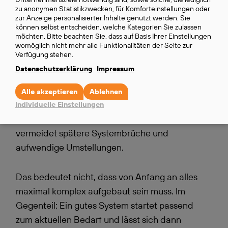
schafft Überblick über das gesamte System. So
data
zu anonymen Statistikzwecken, für Komforteinstellungen oder
lassen sich Entwicklungen, Unterschiede
zur Anzeige personalisierter Inhalte genutzt werden. Sie
and
können selbst entscheiden, welche Kategorien Sie zulassen
zwischen Filialen und operative Kennzahlen
cookies
möchten. Bitte beachten Sie, dass auf Basis Ihrer Einstellungen
womöglich nicht mehr alle Funktionalitäten der Seite zur
deutlich besser beurteilen.
Verfügung stehen.
Datenschutzerklärung
Impressum
Gerade für
Unternehmen
, die weiter wachsen
wollen, ist dieser Punkt entscheidend. Wer von
Alle akzeptieren
Ablehnen
Anfang an auf eine Lösung setzt, die mehr als
Individuelle Einstellungen
nur den aktuellen Minimalbedarf abbildet,
vermeidet spätere Systembrüche und
aufwendige Umstellungen.
Das bedeutet nicht, dass von Anfang an alles
maximal komplex aufgebaut sein muss. Im
Gegenteil: Ein gutes System startet passend
zum aktuellen Bedarf und lässt sich dann