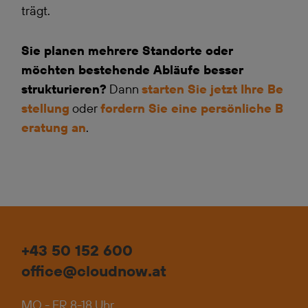
trägt.
Sie planen mehrere Standorte oder
möchten bestehende Abläufe besser
strukturieren?
Dann
starten Sie jetzt Ihre Be
stellung
oder
fordern Sie eine persönliche B
eratung an
.
+43 50 152 600
office@cloudnow.at
MO - FR 8-18 Uhr